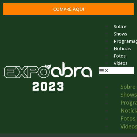
COMPRE AQUI
Sobre
Shows
Programa
Notícias
Fotos
Vídeos
Sobre
Shows
Progr
Notíci
Fotos
Vídeo