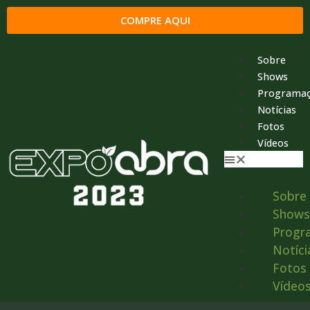
COMPRE AQUI
Sobre
Shows
Programa
Notícias
Fotos
Vídeos
Sobre
Shows
Progr
Notíci
Fotos
Vídeo