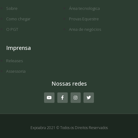
Sobre
Área tecnologica
Como chegar
Provas Equestre
O PGT
Area de negócios
Imprensa
Releases
Assessoria
Nossas redes
Expoabra 2021 © Todos os Direitos Reservados