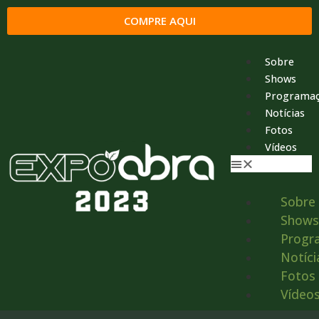
COMPRE AQUI
Sobre
Shows
Programa
Notícias
Fotos
Vídeos
Sobre
Shows
Progr
Notíci
Fotos
Vídeo