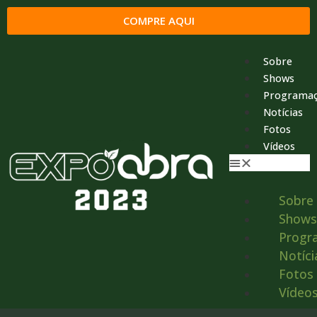
COMPRE AQUI
Sobre
Shows
Programa
Notícias
Fotos
Vídeos
Sobre
Shows
Progr
Notíci
Fotos
Vídeo