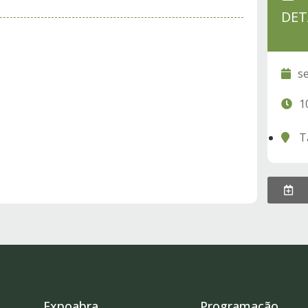
DET
se
1
T
Expoabra
Programação