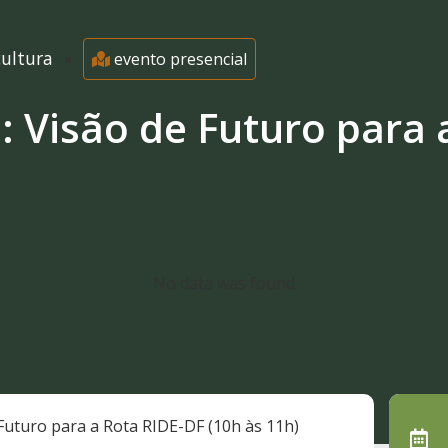
cultura
evento presencial
a: Visão de Futuro para 
No data was found
 Futuro para a Rota RIDE-DF (10h às 11h)