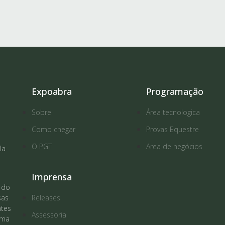
Expoabra
Programação
Sobre
Área tecnologica
Como chegar
Provas Equestre
O PGT
Area de negócios
la
Imprensa
 do
Releases
sas
ntes
Assessoria
rma