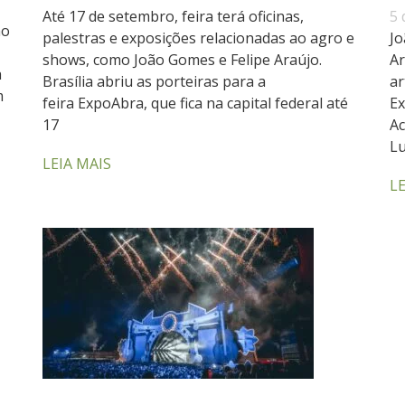
Até 17 de setembro, feira terá oficinas,
5 
ão
palestras e exposições relacionadas ao agro e
Jo
shows, como João Gomes e Felipe Araújo.
Ar
a
Brasília abriu as porteiras para a
ar
m
feira ExpoAbra, que fica na capital federal até
Ex
17
Ac
Lu
LEIA MAIS
LE