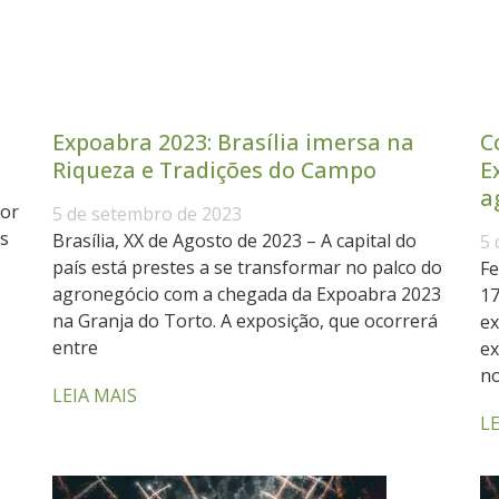
Expoabra 2023: Brasília imersa na
C
Riqueza e Tradições do Campo
E
a
por
5 de setembro de 2023
s
Brasília, XX de Agosto de 2023 – A capital do
5 
país está prestes a se transformar no palco do
Fe
agronegócio com a chegada da Expoabra 2023
17
na Granja do Torto. A exposição, que ocorrerá
ex
entre
ex
no
LEIA MAIS
LE