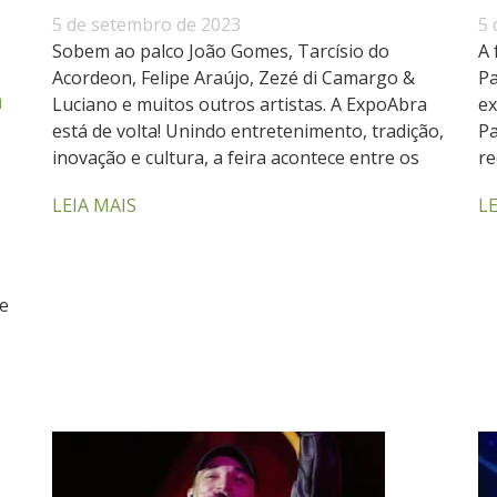
5 de setembro de 2023
5 
Sobem ao palco João Gomes, Tarcísio do
A 
Acordeon, Felipe Araújo, Zezé di Camargo &
Pa
a
Luciano e muitos outros artistas. A ExpoAbra
ex
está de volta! Unindo entretenimento, tradição,
Pa
inovação e cultura, a feira acontece entre os
re
LEIA MAIS
LE
de