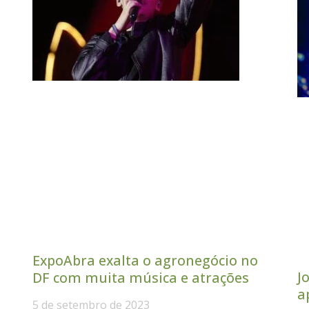
ExpoAbra exalta o agronegócio no
J
DF com muita música e atrações
a
5 de setembro de 2023