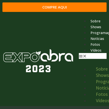
COMPRE AQUI
Sobre
Shows
Programa
Notícias
Fotos
Vídeos
Sobre
Shows
Progr
Notíci
Fotos
Vídeo