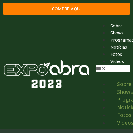
COMPRE AQUI
Sobre
Shows
Programa
Notícias
Fotos
Vídeos
Sobre
Shows
Progr
Notíci
Fotos
Vídeo